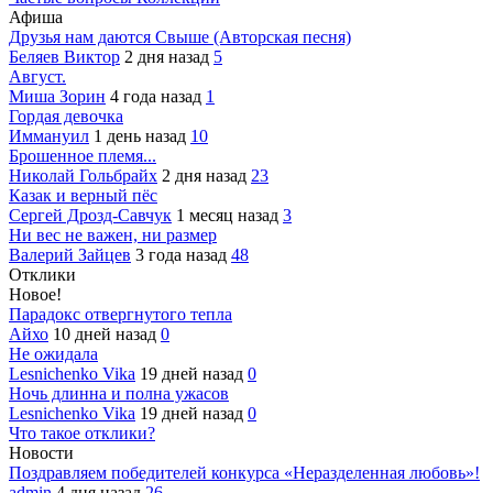
Афиша
Друзья нам даются Свыше (Авторская песня)
Беляев Виктор
2 дня назад
5
Август.
Миша Зорин
4 года назад
1
Гордая девочка
Иммануил
1 день назад
10
Брошенное племя...
Николай Гольбрайх
2 дня назад
23
Казак и верный пёс
Сергей Дрозд-Савчук
1 месяц назад
3
Ни вес не важен, ни размер
Валерий Зайцев
3 года назад
48
Отклики
Новое!
Парадокс отвергнутого тепла
Айхо
10 дней назад
0
Не ожидала
Lesnichenko Vika
19 дней назад
0
Ночь длинна и полна ужасов
Lesnichenko Vika
19 дней назад
0
Что такое отклики?
Новости
Поздравляем победителей конкурса «Неразделенная любовь»!
admin
4 дня назад
26