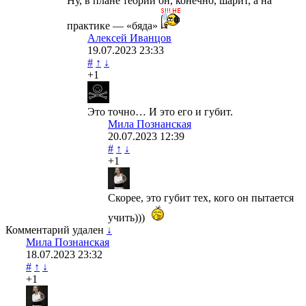
Ну, в плане теории он, конечно, шарит, а на
практике — «бяда»
Алексей Иванцов
19.07.2023
23:33
#
↑
↓
+1
Это точно… И это его и губит.
Мила Познанская
20.07.2023
12:39
#
↑
↓
+1
Скорее, это губит тех, кого он пытается
учить)))
Комментарий удален
↓
Мила Познанская
18.07.2023
23:32
#
↑
↓
+1