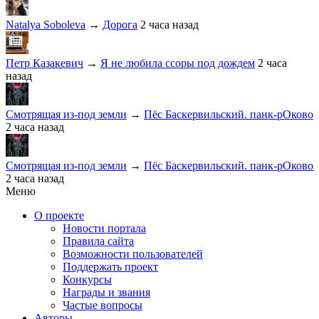
Natalya Soboleva
→
Дорога
2 часа назад
Петр Казакевич
→
Я не любила ссоры под дождем
2 часа
назад
Смотрящая из-под земли
→
Пёс Баскервильский. панк-рОково
2 часа назад
Смотрящая из-под земли
→
Пёс Баскервильский. панк-рОково
2 часа назад
Меню
О проекте
Новости портала
Правила сайта
Возможности пользователей
Поддержать проект
Конкурсы
Награды и звания
Частые вопросы
Авторы