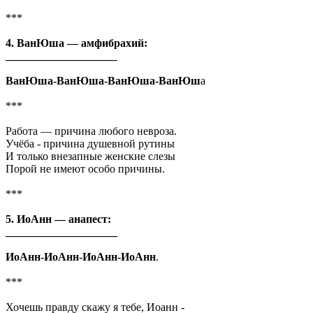
***
4. ВанЮша — амфибрахий:
____________________
ВанЮша-ВанЮша-ВанЮша-ВанЮш
а
***
Работа — причина любого невроза.
Учёба - причина душевной рутины
И только внезапные женские слезы
Порой не имеют особо причины.
***
5. ИоАнн — анапест:
____________________
ИоАнн-ИоАнн-ИоАнн-ИоАнн
.
***
Хочешь правду скажу я тебе, Иоанн -