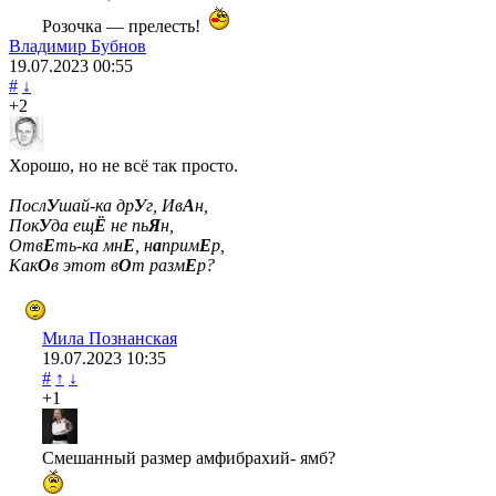
Розочка — прелесть!
Владимир Бубнов
19.07.2023
00:55
#
↓
+2
Хорошо, но не всё так просто.
Посл
У
шай-ка др
У
г, Ив
А
н,
Пок
У
да ещ
Ё
не пь
Я
н,
Отв
Е
ть-ка мн
Е
, н
а
прим
Е
р,
Как
О
в этот в
О
т разм
Е
р?
Мила Познанская
19.07.2023
10:35
#
↑
↓
+1
Смешанный размер амфибрахий- ямб?