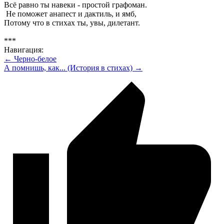
Всё равно ты навеки - простой графоман.
Не поможет анапест и дактиль, и ямб,
Потому что в стихах ты, увы, дилетант.
***
Навигация:
← Черно-белое
А помнишь, как... (История в стихах) →