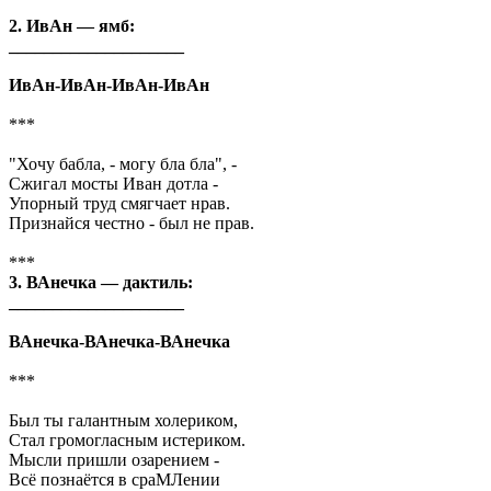
2. ИвАн — ямб:
____________________
ИвАн-ИвАн-ИвАн-ИвАн
***
"Хочу бабла, - могу бла бла", -
Сжигал мосты Иван дотла -
Упорный труд смягчает нрав.
Признайся честно - был не прав.
***
3. ВАнечка — дактиль:
____________________
ВАнечка-ВАнечка-ВАнечка
***
Был ты галантным холериком,
Стал громогласным истериком.
Мысли пришли озарением -
Всё познаётся в сраМЛении