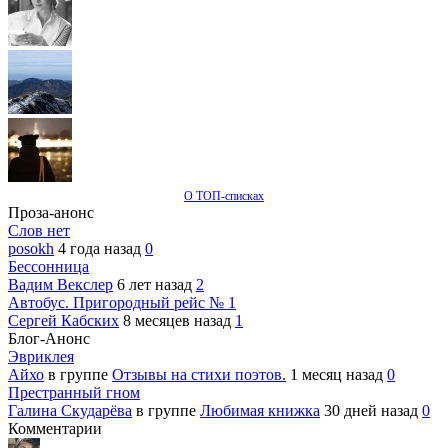
О ТОП-списках
Проза-анонс
Слов нет
posokh
4 года назад
0
Бессонница
Вадим Векслер
6 лет назад
2
Автобус. Пригородный рейс № 1
Сергей Кабских
8 месяцев назад
1
Блог-Анонс
Эвриклея
Айхо
в группе
Отзывы на стихи поэтов.
1 месяц назад
0
Престранный гном
Галина Скударёва
в группе
Любимая книжка
30 дней назад
0
Комментарии