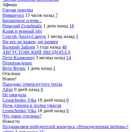
Афиша
Гордая девочка
Иммануил
15 часов назад
7
Брошенное племя...
Николай Гольбрайх
1 день назад
18
Казак и верный пёс
Сергей Дрозд-Савчук
1 месяц назад
3
Ни вес не важен, ни размер
Валерий Зайцев
3 года назад
48
АВГУСТОВСКИЙ ЗВЕЗДОПАД
Петр Казакевич
3 месяца назад
14
Перерождение
Вета Фелис
1 день назад
1
Отклики
Новое!
Парадокс отвергнутого тепла
Айхо
9 дней назад
0
Не ожидала
Lesnichenko Vika
18 дней назад
0
Ночь длинна и полна ужасов
Lesnichenko Vika
18 дней назад
0
Что такое отклики?
Новости
Поздравляем победителей конкурса «Неразделенная любовь»!
admin
3 дня назад
24