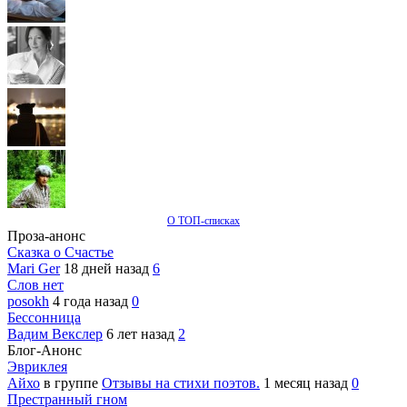
О ТОП-списках
Проза-анонс
Сказка о Счастье
Mari Ger
18 дней назад
6
Слов нет
posokh
4 года назад
0
Бессонница
Вадим Векслер
6 лет назад
2
Блог-Анонс
Эвриклея
Айхо
в группе
Отзывы на стихи поэтов.
1 месяц назад
0
Престранный гном