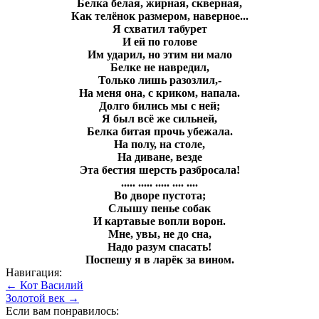
Белка белая, жирная, скверная,
Как телёнок размером, наверное...
Я схватил табурет
И ей по голове
Им ударил, но этим ни мало
Белке не навредил,
Только лишь разозлил,-
На меня она, с криком, напала.
Долго бились мы с ней;
Я был всё же сильней,
Белка битая прочь убежала.
На полу, на столе,
На диване, везде
Эта бестия шерсть разбросала!
..... ..... ..... .... ....
Во дворе пустота;
Слышу пенье собак
И картавые вопли ворон.
Мне, увы, не до сна,
Надо разум спасать!
Поспешу я в ларёк за вином.
Навигация:
← Кот Василий
Золотой век →
Если вам понравилось: