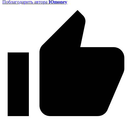
Поблагодарить автора
Юmoney