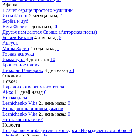
Афиша
Плачет сердце простого мужчины
ИгнатИгнат
2 месяца назад
1
Берёза и дуб
Вета Фелис
1 день назад
0
Друзья нам даются Свыше (Авторская песня)
Беляев Виктор
4 дня назад
6
Август.
Миша Зорин
4 года назад
1
Гордая девочка
Иммануил
3 дня назад
10
Брошенное племя...
Николай Гольбрайх
4 дня назад
23
Отклики
Новое!
Парадокс отвергнутого тепла
Айхо
11 дней назад
0
Не ожидала
Lesnichenko Vika
21 день назад
0
Ночь длинна и полна ужасов
Lesnichenko Vika
21 день назад
0
Что такое отклики?
Новости
Поздравляем победителей конкурса «Неразделенная любовь»!
admin
6 дней назад
26