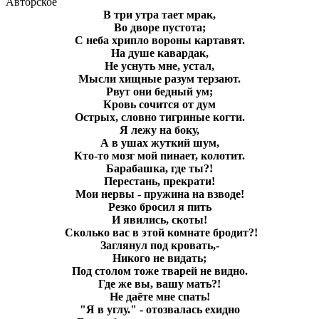
Авторское
В три утра тает мрак,
Во дворе пустота;
С неба хрипло вороны картавят.
На душе кавардак,
Не уснуть мне, устал,
Мысли хищные разум терзают.
Рвут они бедный ум;
Кровь сочится от дум
Острых, словно тигриные когти.
Я лежу на боку,
А в ушах жуткий шум,
Кто-то мозг мой пинает, колотит.
Барабашка, где ты?!
Перестань, прекрати!
Мои нервы - пружина на взводе!
Резко бросил я пить
И явились, скоты!
Сколько вас в этой комнате бродит?!
Заглянул под кровать,-
Никого не видать;
Под столом тоже тварей не видно.
Где же вы, вашу мать?!
Не даёте мне спать!
"Я в углу." - отозвалась ехидно