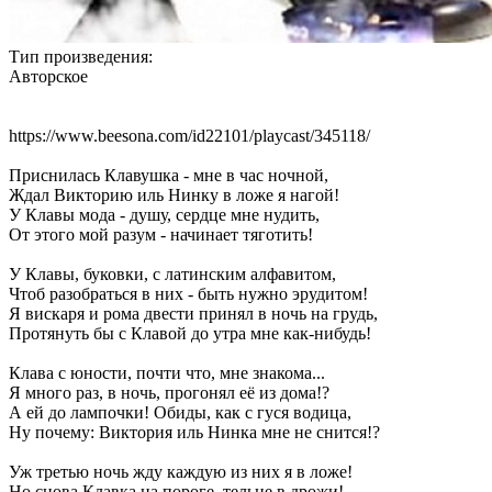
Тип произведения:
Авторское
https://www.beesona.com/id22101/playcast/345118/
Приснилась Клавушка - мне в час ночной,
Ждал Викторию иль Нинку в ложе я нагой!
У Клавы мода - душу, сердце мне нудить,
От этого мой разум - начинает тяготить!
У Клавы, буковки, с латинским алфавитом,
Чтоб разобраться в них - быть нужно эрудитом!
Я вискаря и рома двести принял в ночь на грудь,
Протянуть бы с Клавой до утра мне как-нибудь!
Клава с юности, почти что, мне знакома...
Я много раз, в ночь, прогонял её из дома!?
А ей до лампочки! Обиды, как с гуся водица,
Ну почему: Виктория иль Нинка мне не снится!?
Уж третью ночь жду каждую из них я в ложе!
Но снова Клавка на пороге, тельце в дрожи!