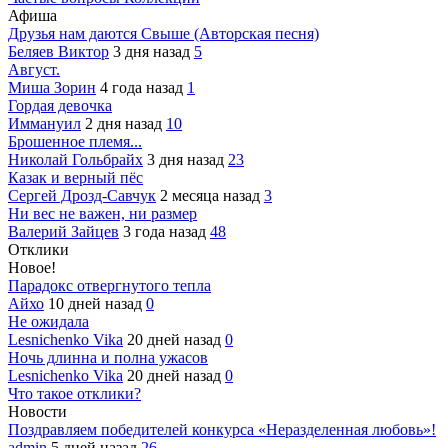
Афиша
Друзья нам даются Свыше (Авторская песня)
Беляев Виктор
3 дня назад
5
Август.
Миша Зорин
4 года назад
1
Гордая девочка
Иммануил
2 дня назад
10
Брошенное племя...
Николай Гольбрайх
3 дня назад
23
Казак и верный пёс
Сергей Дрозд-Савчук
2 месяца назад
3
Ни вес не важен, ни размер
Валерий Зайцев
3 года назад
48
Отклики
Новое!
Парадокс отвергнутого тепла
Айхо
10 дней назад
0
Не ожидала
Lesnichenko Vika
20 дней назад
0
Ночь длинна и полна ужасов
Lesnichenko Vika
20 дней назад
0
Что такое отклики?
Новости
Поздравляем победителей конкурса «Неразделенная любовь»!
admin
5 дней назад
26