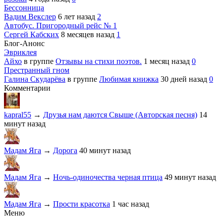
Бессонница
Вадим Векслер
6 лет назад
2
Автобус. Пригородный рейс № 1
Сергей Кабских
8 месяцев назад
1
Блог-Анонс
Эвриклея
Айхо
в группе
Отзывы на стихи поэтов.
1 месяц назад
0
Престранный гном
Галина Скударёва
в группе
Любимая книжка
30 дней назад
0
Комментарии
kapral55
→
Друзья нам даются Свыше (Авторская песня)
14
минут назад
Мадам Яга
→
Дорога
40 минут назад
Мадам Яга
→
Ночь-одиночества черная птица
49 минут назад
Мадам Яга
→
Прости красотка
1 час назад
Меню