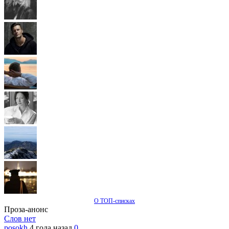
О ТОП-списках
Проза-анонс
Слов нет
posokh
4 года назад
0