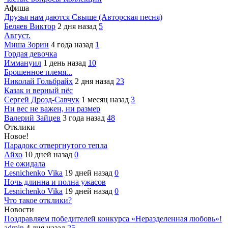
Афиша
Друзья нам даются Свыше (Авторская песня)
Беляев Виктор
2 дня назад
5
Август.
Миша Зорин
4 года назад
1
Гордая девочка
Иммануил
1 день назад
10
Брошенное племя...
Николай Гольбрайх
2 дня назад
23
Казак и верный пёс
Сергей Дрозд-Савчук
1 месяц назад
3
Ни вес не важен, ни размер
Валерий Зайцев
3 года назад
48
Отклики
Новое!
Парадокс отвергнутого тепла
Айхо
10 дней назад
0
Не ожидала
Lesnichenko Vika
19 дней назад
0
Ночь длинна и полна ужасов
Lesnichenko Vika
19 дней назад
0
Что такое отклики?
Новости
Поздравляем победителей конкурса «Неразделенная любовь»!
admin
4 дня назад
25