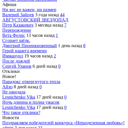
Афиша
Ни вес не важен, ни размер
Валерий Зайцев
3 года назад
44
АВГУСТОВСКИЙ ЗВЕЗДОПАД
Петр Казакевич
3 месяца назад
7
Перерождение
Вета Фелис
13 часов назад
1
Сгорает шёлк.
Дмитрий Проникновенный
1 день назад
8
Герой нашего времени
Иммануил
19 часов назад
2
После дождей
Сергей Уланов
6 дней назад
0
Отклики
Новое!
Парадокс отвергнутого тепла
Айхо
8 дней назад
0
Не ожидала
Lesnichenko Vika
17 дней назад
0
Ночь длинна и полна ужасов
Lesnichenko Vika
17 дней назад
0
Что такое отклики?
Новости
Поздравляем победителей конкурса «Неразделенная любовь»!
admin
3 дня назад
23