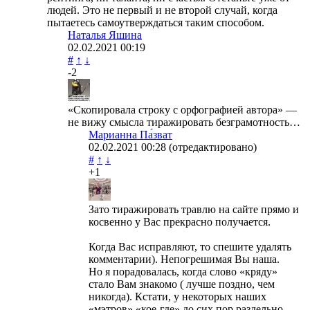
людей. Это не первый и не второй случай, когда
пытаетесь самоутверждаться таким способом.
Наталья Яшина
02.02.2021
00:19
#
↑
↓
-2
«Скопировала строку с орфографией автора» —
не вижу смысла тиражировать безграмотность…
Марианна Па́зват
02.02.2021
00:28
(отредактировано)
#
↑
↓
+1
Зато тиражировать травлю на сайте прямо и
косвенно у Вас прекрасно получается.
Когда Вас исправляют, то спешите удалять
комментарии). Непогрешимая Вы наша.
Но я порадовалась, когда слово «кряду»
стало Вам знакомо ( лучше поздно, чем
никогда). Кстати, у некоторых наших
«мэтров» «кое-где» до сих пор раздельно