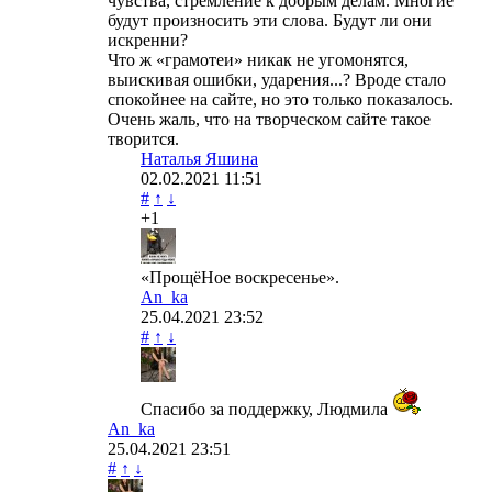
чувства, стремление к добрым делам. Многие
будут произносить эти слова. Будут ли они
искренни?
Что ж «грамотеи» никак не угомонятся,
выискивая ошибки, ударения...? Вроде стало
спокойнее на сайте, но это только показалось.
Очень жаль, что на творческом сайте такое
творится.
Наталья Яшина
02.02.2021
11:51
#
↑
↓
+1
«ПрощёНое воскресенье».
An_ka
25.04.2021
23:52
#
↑
↓
Спасибо за поддержку, Людмила
An_ka
25.04.2021
23:51
#
↑
↓