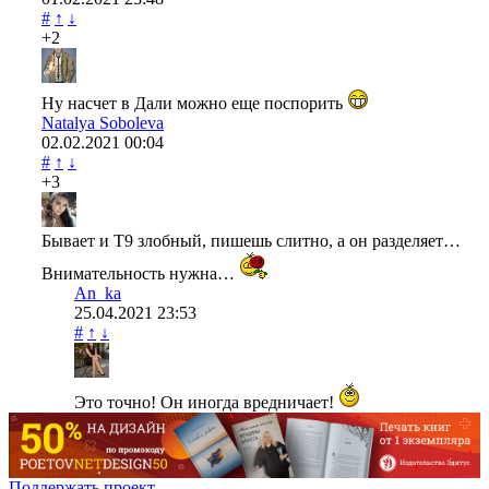
#
↑
↓
+2
Ну насчет в Дали можно еще поспорить
Natalya Soboleva
02.02.2021
00:04
#
↑
↓
+3
Бывает и Т9 злобный, пишешь слитно, а он разделяет…
Внимательность нужна…
An_ka
25.04.2021
23:53
#
↑
↓
Это точно! Он иногда вредничает!
Поддержать проект