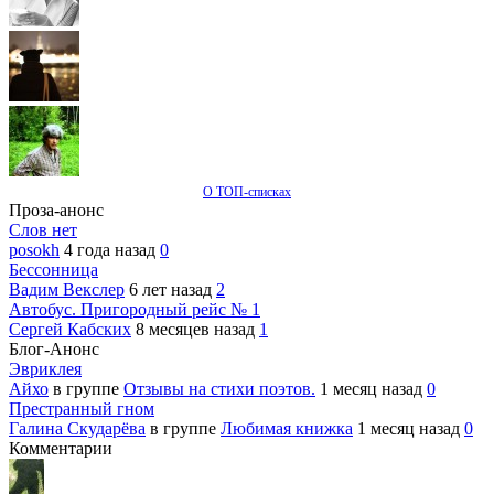
О ТОП-списках
Проза-анонс
Слов нет
posokh
4 года назад
0
Бессонница
Вадим Векслер
6 лет назад
2
Автобус. Пригородный рейс № 1
Сергей Кабских
8 месяцев назад
1
Блог-Анонс
Эвриклея
Айхо
в группе
Отзывы на стихи поэтов.
1 месяц назад
0
Престранный гном
Галина Скударёва
в группе
Любимая книжка
1 месяц назад
0
Комментарии