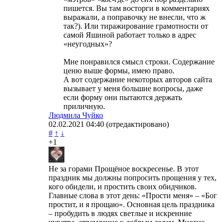
пишется. Вы там восторги в комментариях
выражали, а поправочку не внесли, что ж
так?). Или тиражирование грамотности от
самой Яшиной работает только в адрес
«неугодных»?
Мне понравился смысл строки. Содержание
ценю выше формы, имею право.
А вот содержание некоторых авторов сайта
вызывает у меня большие вопросы, даже
если форму они пытаются держать
приличную.
Людмила Чуйко
02.02.2021
04:40
(отредактировано)
#
↑
↓
+1
Не за горами Прощёное воскресенье. В этот
праздник мы должны попросить прощения у тех,
кого обидели, и простить своих обидчиков.
Главные слова в этот день: «Прости меня» – «Бог
простит, и я прощаю». Основная цель праздника
– пробудить в людях светлые и искренние