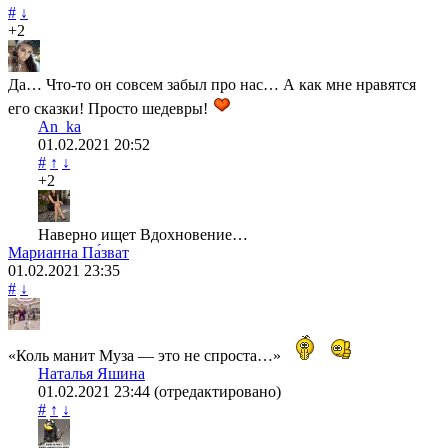
#
↓
+2
Да… Что-то он совсем забыл про нас… А как мне нравятся
его сказки! Просто шедевры!
An_ka
01.02.2021
20:52
#
↑
↓
+2
Наверно ищет Вдохновение…
Марианна Па́зват
01.02.2021
23:35
#
↓
«Коль манит Муза — это не спроста…»
Наталья Яшина
01.02.2021
23:44
(отредактировано)
#
↑
↓