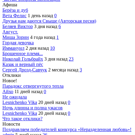
Афиша
Берёза и дуб
Вета Фелис
1 день назад
0
Друзья нам даются Свыше (Авторская песня)
Беляев Виктор
3 дня назад
6
Август.
Миша Зорин
4 года назад
1
Гордая девочка
Иммануил
2 дня назад
10
Брошенное племя...
Николай Гольбрайх
3 дня назад
23
Казак и верный пёс
Сергей Дрозд-Савчук
2 месяца назад
3
Отклики
Новое!
Парадокс отвергнутого тепла
Айхо
11 дней назад
0
Не ожидала
Lesnichenko Vika
20 дней назад
0
Ночь длинна и полна ужасов
Lesnichenko Vika
20 дней назад
0
Что такое отклики?
Новости
Поздравляем победителей конкурса «Неразделенная любовь»!
admin
5 дней назад
26