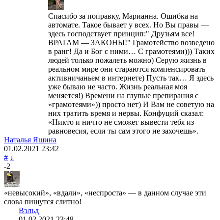
Спасибо за поправку, Марианна. Ошибка на
автомате. Такое бывает у всех. Но Вы правы —
здесь господствует принцип:" Друзьям все!
ВРАГАМ — ЗАКОНЫ!" Грамотейство возведено
в ранг! Да и Бог с ними… С грамотеями))) Таких
людей только пожалеть можно) Серую жизнь в
реальном мире они стараются компенсировать
активничаньем в интернете) Пусть так… Я здесь
уже бываю не часто. Жизнь реальная моя
меняется!) Времени на глупые препирания с
«грамотеями»)) просто нет) И Вам не советую на
них тратить время и нервы. Конфуций сказал:
«Никто и ничто не сможет вывести тебя из
равновесия, если ты сам этого не захочешь».
Наталья Яшина
01.02.2021
23:42
#
↓
-2
«невысокий», «вдали», «неспроста» — в данном случае эти
слова пишутся слитно!
Вэльд
01.02.2021
23:48