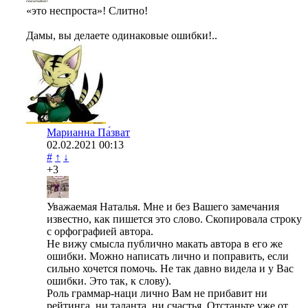
«это неспроста»! Слитно!
Дамы, вы делаете одинаковые ошибки!..
Марианна Па́зват
02.02.2021
00:13
#
↑
↓
+3
Уважаемая Наталья. Мне и без Вашего замечания
известно, как пишется это слово. Скопировала строку
с орфографией автора.
Не вижу смысла публично макать автора в его же
ошибки. Можно написать лично и поправить, если
сильно хочется помочь. Не так давно видела и у Вас
ошибки. Это так, к слову).
Роль граммар-наци лично Вам не прибавит ни
рейтинга, ни таланта, ни счастья. Отстаньте уже от