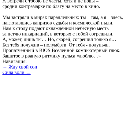
А встречи с тобою не часты, хотя и не новы –
сродни контрамарке по блату на место в кино.
Мы застряли в мирах параллельных: ты – там, а я – здесь,
наглотавшись капризов судьбы и космической пыли.
Нам к столу подают охлаждённой небесную месть
за петлю инкарнаций, в которых с тобой согрешили.
А, может, лишь ты… Но, скорей, согрешил только я…
Без тебя полужив – полумёртв. От тебя - полупьян.
Пропатченный в BIOS Вселенной компьютерный глюк.
Зашитое в рваную ритмику пульса «люблю…»
Навигация:
← Жду свой сон
Сила воли →