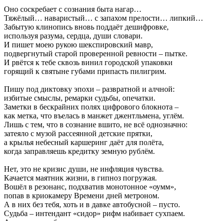
Оно соскребает с сознания быта нагар…
Тяжёлый… наваристый… с запахом прелости… липкий…
Забытую клинопись вновь поддаёт дешифровке,
используя разума, сердца, души словари.
И пишет моею рукою шекспировский мавр,
подвергнутый старой проверенной ревности – пытке.
И рвётся к тебе сквозь винил городской упаковки
горящий к святыне губами припасть пилигрим.
Пишу под диктовку эпохи – развратной и алчной:
избитые смыслы, ремарки судьбы, опечатки.
Заметки в бескрайних полях цифрового блокнота –
как метка, что въелась в манжет джентльмена, углём.
Лишь с тем, что в сознание вшито, не всё однозначно:
затеяло с музой рассеянной детские прятки,
а крылья небесный каршеринг даёт для полёта,
когда заправляешь кредитку земную рублём.
Нет, это не кризис души, не инфляция чувства.
Качается маятник жизни, в гипноз погружая.
Вошёл в резонанс, подхватив монотонное «оумм»,
попав в криокамеру Времени дней метроном.
А в них без тебя, хоть и в давке автобусной – пусто.
Судьба – интендант «сидор» рифм набивает сухпаем.