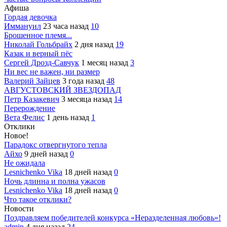
Афиша
Гордая девочка
Иммануил
23 часа назад
10
Брошенное племя...
Николай Гольбрайх
2 дня назад
19
Казак и верный пёс
Сергей Дрозд-Савчук
1 месяц назад
3
Ни вес не важен, ни размер
Валерий Зайцев
3 года назад
48
АВГУСТОВСКИЙ ЗВЕЗДОПАД
Петр Казакевич
3 месяца назад
14
Перерождение
Вета Фелис
1 день назад
1
Отклики
Новое!
Парадокс отвергнутого тепла
Айхо
9 дней назад
0
Не ожидала
Lesnichenko Vika
18 дней назад
0
Ночь длинна и полна ужасов
Lesnichenko Vika
18 дней назад
0
Что такое отклики?
Новости
Поздравляем победителей конкурса «Неразделенная любовь»!
admin
4 дня назад
24