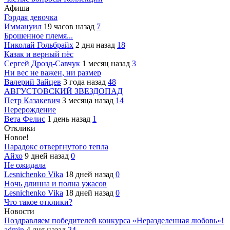
Афиша
Гордая девочка
Иммануил
19 часов назад
7
Брошенное племя...
Николай Гольбрайх
2 дня назад
18
Казак и верный пёс
Сергей Дрозд-Савчук
1 месяц назад
3
Ни вес не важен, ни размер
Валерий Зайцев
3 года назад
48
АВГУСТОВСКИЙ ЗВЕЗДОПАД
Петр Казакевич
3 месяца назад
14
Перерождение
Вета Фелис
1 день назад
1
Отклики
Новое!
Парадокс отвергнутого тепла
Айхо
9 дней назад
0
Не ожидала
Lesnichenko Vika
18 дней назад
0
Ночь длинна и полна ужасов
Lesnichenko Vika
18 дней назад
0
Что такое отклики?
Новости
Поздравляем победителей конкурса «Неразделенная любовь»!
admin
4 дня назад
24