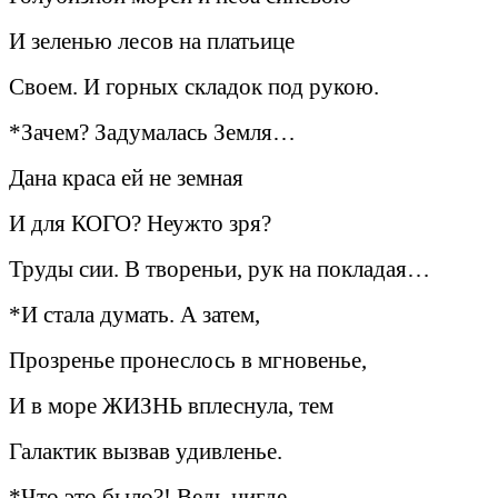
И зеленью лесов на платьице
Своем. И горных складок под рукою.
*Зачем? Задумалась Земля…
Дана краса ей не земная
И для КОГО? Неужто зря?
Труды сии. В твореньи, рук на покладая…
*И стала думать. А затем,
Прозренье пронеслось в мгновенье,
И в море ЖИЗНЬ вплеснула, тем
Галактик вызвав удивленье.
*Что это было?! Ведь нигде