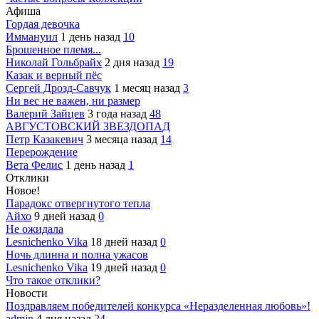
Афиша
Гордая девочка
Иммануил
1 день назад
10
Брошенное племя...
Николай Гольбрайх
2 дня назад
19
Казак и верный пёс
Сергей Дрозд-Савчук
1 месяц назад
3
Ни вес не важен, ни размер
Валерий Зайцев
3 года назад
48
АВГУСТОВСКИЙ ЗВЕЗДОПАД
Петр Казакевич
3 месяца назад
14
Перерождение
Вета Фелис
1 день назад
1
Отклики
Новое!
Парадокс отвергнутого тепла
Айхо
9 дней назад
0
Не ожидала
Lesnichenko Vika
18 дней назад
0
Ночь длинна и полна ужасов
Lesnichenko Vika
19 дней назад
0
Что такое отклики?
Новости
Поздравляем победителей конкурса «Неразделенная любовь»!
admin
4 дня назад
24