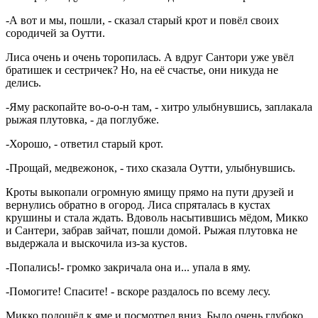
-А вот и мы, пошли, - сказал старый крот и повёл своих
сородичей за Оутти.
Лиса очень и очень торопилась. А вдруг Сантори уже увёл
братишек и сестричек? Но, на её счастье, они никуда не
делись.
-Яму раскопайте во-о-о-н там, - хитро улыбнувшись, заплакала
рыжая плутовка, - да поглубже.
-Хорошо, - ответил старый крот.
-Прощай, медвежонок, - тихо сказала Оутти, улыбнувшись.
Кроты выкопали огромную ямищу прямо на пути друзей и
вернулись обратно в огород. Лиса спряталась в кустах
крушины и стала ждать. Вдоволь насытившись мёдом, Микко
и Сантери, забрав зайчат, пошли домой. Рыжая плутовка не
выдержала и выскочила из-за кустов.
-Попались!- громко закричала она и... упала в яму.
-Помогите! Спасите! - вскоре раздалось по всему лесу.
Микко подошёл к яме и посмотрел вниз. Было очень глубоко.