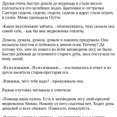
Друзья очень быстро дошли до водопада и стали весело
плескаться в его целебных водах. Братишки и сестрички
Сантери сидели, сидели, сидели, сидели и вдруг стали играть
в салки. Мимо проходила Оутти.
-Какие вкусненькие зайчата, - облизнувшись, тихо сказала она
самой себе, - как бы мне медвежонка отвлечь.
Думала, думала, думала, думала и наконец придумала. Она
вильнула хвостом и побежала к диким осам. Почему? Да
потому что, злее их никого во всём заповедном лесу не было.
Быстро добежав до огромного старого дуба, лиса постучала по
нему лапой.
-Вз-вз-взжжжж...Вз-вз-взжжжж... - послышалось в ответ и из
дупла вылетела старая-престарая оса.
-Взжжжж, чего тебе надо? - прожужжала она.
Рыжая плутовка заплакала и ответила:
-Помощь ваша нужна. Есть в заповедном лесу злой-презлой
медвежонок Микко. Никому от него спасенья нет. Ходит день-
деньской и всех обижает. Помогите, пожалуйста.