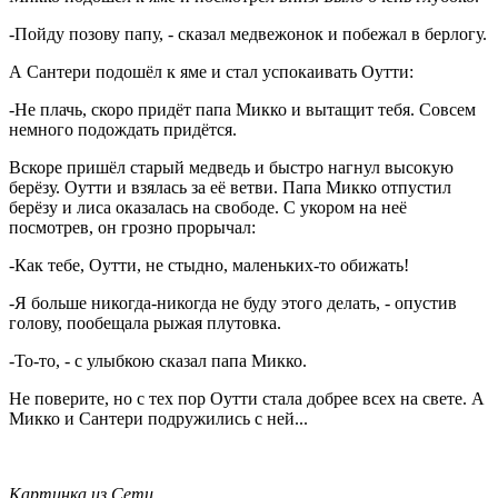
-Пойду позову папу, - сказал медвежонок и побежал в берлогу.
А Сантери подошёл к яме и стал успокаивать Оутти:
-Не плачь, скоро придёт папа Микко и вытащит тебя. Совсем
немного подождать придётся.
Вскоре пришёл старый медведь и быстро нагнул высокую
берёзу. Оутти и взялась за её ветви. Папа Микко отпустил
берёзу и лиса оказалась на свободе. С укором на неё
посмотрев, он грозно прорычал:
-Как тебе, Оутти, не стыдно, маленьких-то обижать!
-Я больше никогда-никогда не буду этого делать, - опустив
голову, пообещала рыжая плутовка.
-То-то, - с улыбкою сказал папа Микко.
Не поверите, но с тех пор Оутти стала добрее всех на свете. А
Микко и Сантери подружились с ней...
Картинка из Сети