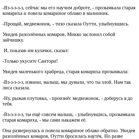
-Вз-з-з-з-з, сейчас мы его научим доброте, - прозымкала старая
комариха и повела комариное облако в малинник.
-Прощай, медвежонок, - тихо сказала Оутти, улыбнувшись.
Увидев разозлённых комаров, Микко заслонил собой
зайчишку.
И, показав им кулачки, сказал:
-Только укусите Сантори!
Увидев маленького храбреца, старая комариха прозымкала:
-Вз-з-з-з-з, извини, малыш, мы думали, что ты злой. Нам так
лиса сказала.
-Ну, рыжая плутовка, - произнёс медвежонок, - доберусь я до
тебя.
-Вз-з-з-з-з, ты ещё совсем малыш, - улыбнувшись, прозымкала
старая комариха, - мы сами накажем её.
Она развернулась и повела комариное облако обратно. Увидев
разозлённых комаров, Оутти бросилась наутёк. Но разве