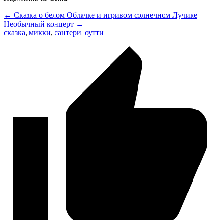
← Сказка о белом Облачке и игривом солнечном Лучике
Необычный концерт →
сказка
,
микки
,
сантери
,
оутти