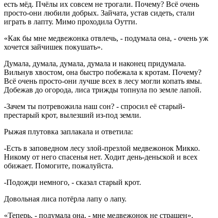
есть мёд. Пчёлы их совсем не трогали. Почему? Всё очень
просто-они любили добрых. Зайчата, устав сидеть, стали
играть в лапту. Мимо проходила Оутти.
«Как бы мне медвежонка отвлечь, - подумала она, - очень уж
хочется зайчишек покушать».
Думала, думала, думала, думала и наконец придумала.
Вильнув хвостом, она быстро побежала к кротам. Почему?
Всё очень просто-они лучше всех в лесу могли копать ямы.
Добежав до огорода, лиса трижды топнула по земле лапой.
-Зачем ты потревожила наш сон? - спросил её старый-
престарый крот, вылезший из-под земли.
Рыжая плутовка заплакала и ответила:
-Есть в заповедном лесу злой-презлой медвежонок Микко.
Никому от него спасенья нет. Ходит день-деньской и всех
обижает. Помогите, пожалуйста.
-Подожди немного, - сказал старый крот.
Довольная лиса потёрла лапу о лапу.
«Теперь, - подумала она, - мне медвежонок не страшен».