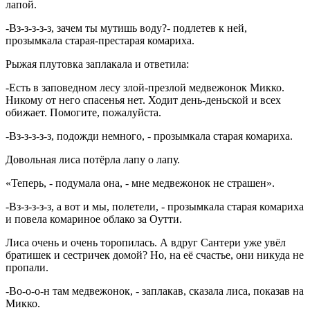
лапой.
-Вз-з-з-з-з, зачем ты мутишь воду?- подлетев к ней,
прозымкала старая-престарая комариха.
Рыжая плутовка заплакала и ответила:
-Есть в заповедном лесу злой-презлой медвежонок Микко.
Никому от него спасенья нет. Ходит день-деньской и всех
обижает. Помогите, пожалуйста.
-Вз-з-з-з-з, подожди немного, - прозымкала старая комариха.
Довольная лиса потёрла лапу о лапу.
«Теперь, - подумала она, - мне медвежонок не страшен».
-Вз-з-з-з-з, а вот и мы, полетели, - прозымкала старая комариха
и повела комариное облако за Оутти.
Лиса очень и очень торопилась. А вдруг Сантери уже увёл
братишек и сестричек домой? Но, на её счастье, они никуда не
пропали.
-Во-о-о-н там медвежонок, - заплакав, сказала лиса, показав на
Микко.