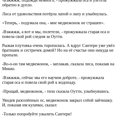
-Взжжжж, подожди немного, - прожужжала оса и улетела
обратно в дупло.
Лиса от удовольствия потёрла лапой о лапу и улыбнулась.
«Теперь, - подумала она, - мне медвежонок не страшен».
-Взжжжж, а вот и мы, полетели, - прожужжала старая оса и
повела свой рой следом за Оутти.
Рыжая плутовка очень торопилась. А вдруг Сантери уже увёл
братишек и сестричек домой? Но на её счастье они никуда не
пропали.
-Во-о-он там медвежонок, - заплакав, сказала лиса, показав на
Микко.
-Взжжжж, сейчас мы его научим доброте, - прожужжала
старая оса и повела свой рой к водопаду.
-Прощай, медвежонок, - тихо сказала Оутти, улыбнувшись.
Увидев разозлённых ос, медвежонок закрыл собой зайчишку.
И, показав им кулачки, сказал:
-Только попробуйте ужалить Сантери!