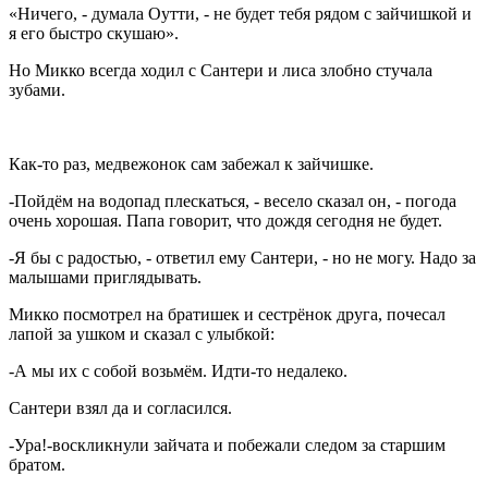
«Ничего, - думала Оутти, - не будет тебя рядом с зайчишкой и
я его быстро скушаю».
Но Микко всегда ходил с Сантери и лиса злобно стучала
зубами.
Как-то раз, медвежонок сам забежал к зайчишке.
-Пойдём на водопад плескаться, - весело сказал он, - погода
очень хорошая. Папа говорит, что дождя сегодня не будет.
-Я бы с радостью, - ответил ему Сантери, - но не могу. Надо за
малышами приглядывать.
Микко посмотрел на братишек и сестрёнок друга, почесал
лапой за ушком и сказал с улыбкой:
-А мы их с собой возьмём. Идти-то недалеко.
Сантери взял да и согласился.
-Ура!-воскликнули зайчата и побежали следом за старшим
братом.