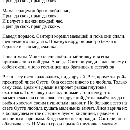
Прыг да скок, прыг да скок.
Мама сердцем добрым любит нас,
Прыг да скок, прыг да скок.
И целует в щёчки каждый час,
Прыг да скок, прыг да скок».
Наведя порядок, Сантери кормил малышей и пока они спали,
шёл немного погулять. Покинув нору, он быстро бежал к
берлоге и звал медвежонка.
Папа и мама Микко очень любили зайчишку и всегда
приглашали в свой дом. А когда Сантери уходил, давали ему с
собой очень много гостинцев для братишек и сестрёнок.
Все в лесу очень радовались, видя друзей. Все, кроме хитрой-
прехитрой лисы Оутти. Она совсем никого не любила. Только
саму себя. Целыми днями напролёт рыжая плутовка
охотилась. То мышку-полёвку поймает, то птичку, что
засмотрелась на солнышко, то вдруг пойдёт на ламбушку да и
рыбки хвостом своим пушистым наловит. Но больше всего на
свете Оутти любила кушать маленьких зайчат. Лиса варила их
в большущем котле с лесным луком, кислицей, щавелем и
мышиным горошком. Когда мимо неё проходил Сантери, она
облизывалась. И Микко грозил рыжей плутовке кулачком.