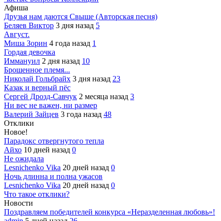
Афиша
Друзья нам даются Свыше (Авторская песня)
Беляев Виктор
3 дня назад
5
Август.
Миша Зорин
4 года назад
1
Гордая девочка
Иммануил
2 дня назад
10
Брошенное племя...
Николай Гольбрайх
3 дня назад
23
Казак и верный пёс
Сергей Дрозд-Савчук
2 месяца назад
3
Ни вес не важен, ни размер
Валерий Зайцев
3 года назад
48
Отклики
Новое!
Парадокс отвергнутого тепла
Айхо
10 дней назад
0
Не ожидала
Lesnichenko Vika
20 дней назад
0
Ночь длинна и полна ужасов
Lesnichenko Vika
20 дней назад
0
Что такое отклики?
Новости
Поздравляем победителей конкурса «Неразделенная любовь»!
admin
5 дней назад
26