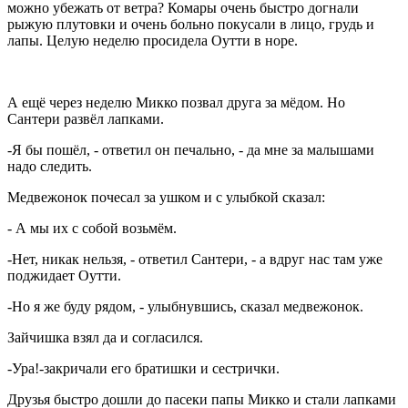
можно убежать от ветра? Комары очень быстро догнали
рыжую плутовки и очень больно покусали в лицо, грудь и
лапы. Целую неделю просидела Оутти в норе.
А ещё через неделю Микко позвал друга за мёдом. Но
Сантери развёл лапками.
-Я бы пошёл, - ответил он печально, - да мне за малышами
надо следить.
Медвежонок почесал за ушком и с улыбкой сказал:
- А мы их с собой возьмём.
-Нет, никак нельзя, - ответил Сантери, - а вдруг нас там уже
поджидает Оутти.
-Но я же буду рядом, - улыбнувшись, сказал медвежонок.
Зайчишка взял да и согласился.
-Ура!-закричали его братишки и сестрички.
Друзья быстро дошли до пасеки папы Микко и стали лапками