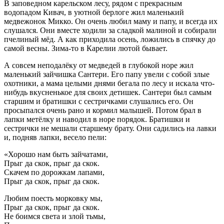
В заповедном карельском лесу, рядом с прекрасным
водопадом Кивач, в уютной берлоге жил маленький
медвежонок Микко. Он очень любил маму и папу, и всегда их
слушался. Они вместе ходили за сладкой малиной и собирали
пчелиный мёд. А как приходила осень, ложились в спячку до
самой весны. Зима-то в Карелии лютой бывает.
А совсем неподалёку от медведей в глубокой норе жил
маленький зайчишка Сантери. Его папу увели с собой злые
охотники, а мама целыми днями бегала по лесу и искала что-
нибудь вкусненькое для своих детишек. Сантери был самым
старшим и братишки с сестричками слушались его. Он
просыпался очень рано и кормил малышей. Потом брал в
лапки метёлку и наводил в норе порядок. Братишки и
сестрички не мешали старшему брату. Они садились на лавки
и, подняв лапки, весело пели:
«Хорошо нам быть зайчатами,
Прыг да скок, прыг да скок.
Скачем по дорожкам лапами,
Прыг да скок, прыг да скок.
Любим поесть морковку мы,
Прыг да скок, прыг да скок.
Не боимся света и злой тьмы,