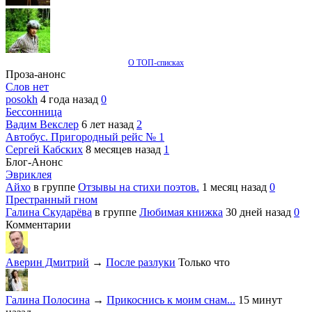
О ТОП-списках
Проза-анонс
Слов нет
posokh
4 года назад
0
Бессонница
Вадим Векслер
6 лет назад
2
Автобус. Пригородный рейс № 1
Сергей Кабских
8 месяцев назад
1
Блог-Анонс
Эвриклея
Айхо
в группе
Отзывы на стихи поэтов.
1 месяц назад
0
Престранный гном
Галина Скударёва
в группе
Любимая книжка
30 дней назад
0
Комментарии
Аверин Дмитрий
→
После разлуки
Только что
Галина Полосина
→
Прикоснись к моим снам...
15 минут