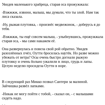
Увидев маленького храбреца, старая оса прожужжала:
-Взжжжж, извини, малыш, мы думали, что ты злой. Нам так
лиса сказала.
-Ну, рыжая плутовка, - произнёс медвежонок, - доберусь я до
тебя.
-Взжжжж, ты ещё совсем малыш, - улыбнувшись, прожужжала
старая оса, - мы сами накажем её.
Она развернулась и повела свой рой обратно. Увидев
разозлённых пчёл, Оутти бросилась наутёк. Но разве можно
убежать от ветра? Осы очень быстро догнали рыжую
плутовку и очень больно ужалили в лицо, грудь и лапы.
Целую неделю просидела Оутти в норе.
В следующий раз Микко позвал Сантери за малиной.
Зайчишка развёл лапками.
-Никак не могу пойти с тобой, - сказал он, - с малышами
сидеть надо.