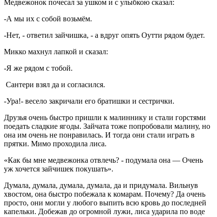
Медвежонок почесал за ушком и с улыбкою сказал:
-А мы их с собой возьмём.
-Нет, - ответил зайчишка, - а вдруг опять Оутти рядом будет.
Микко махнул лапкой и сказал:
-Я же рядом с тобой.
Сантери взял да и согласился.
-Ура!- весело закричали его братишки и сестрички.
Друзья очень быстро пришли к малиннику и стали горстями
поедать сладкие ягоды. Зайчата тоже попробовали малину, но
она им очень не понравилась. И тогда они стали играть в
прятки. Мимо проходила лиса.
«Как бы мне медвежонка отвлечь? - подумала она — Очень
уж хочется зайчишек покушать».
Думала, думала, думала, думала, да и придумала. Вильнув
хвостом, она быстро побежала к комарам. Почему? Да очень
просто, они могли у любого выпить всю кровь до последней
капельки. Добежав до огромной лужи, лиса ударила по воде