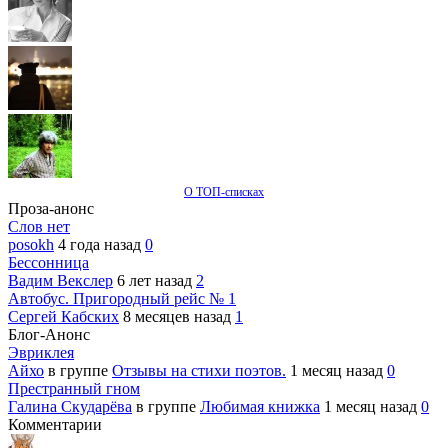
О ТОП-списках
Проза-анонс
Слов нет
posokh
4 года назад
0
Бессонница
Вадим Векслер
6 лет назад
2
Автобус. Пригородный рейс № 1
Сергей Кабских
8 месяцев назад
1
Блог-Анонс
Эвриклея
Айхо
в группе
Отзывы на стихи поэтов.
1 месяц назад
0
Престранный гном
Галина Скударёва
в группе
Любимая книжка
1 месяц назад
0
Комментарии