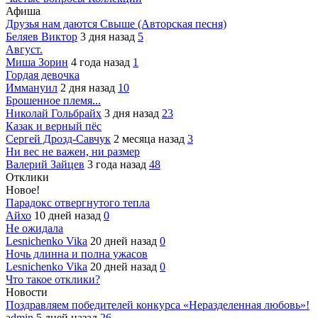
Афиша
Друзья нам даются Свыше (Авторская песня)
Беляев Виктор
3 дня назад
5
Август.
Миша Зорин
4 года назад
1
Гордая девочка
Иммануил
2 дня назад
10
Брошенное племя...
Николай Гольбрайх
3 дня назад
23
Казак и верный пёс
Сергей Дрозд-Савчук
2 месяца назад
3
Ни вес не важен, ни размер
Валерий Зайцев
3 года назад
48
Отклики
Новое!
Парадокс отвергнутого тепла
Айхо
10 дней назад
0
Не ожидала
Lesnichenko Vika
20 дней назад
0
Ночь длинна и полна ужасов
Lesnichenko Vika
20 дней назад
0
Что такое отклики?
Новости
Поздравляем победителей конкурса «Неразделенная любовь»!
admin
5 дней назад
26