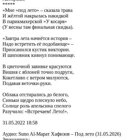
*****
«Мне «под лето» – сказала трава
И жёлтой накрылась накидкой
В парикмахерской «У косаря»
(У весны там финальная скидка).
«Завтра лета начнётся история –
Надо встретить её подобающе» –
Приосанился кустик виктории.
И шиповник кивнул понимающе.
В цветочной завивке красуются
Вишня с яблоней точно подруги,
Кокетливо с ветром милуются,
Подавая веточки-руки.
Облака отстирались до белого,
Синьки щедро плеснуло небо,
Солнце роль апельсина спелого
Разучило: «Встречаем! Лето!».
31.05.2022 18:58
Аудио: Suno Al-Марат Хафизов – Под лето (31.05.2026)
Звукозапись: