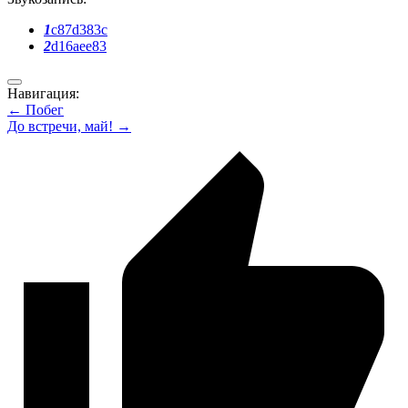
1
c87d383c
2
d16aee83
Навигация:
← Побег
До встречи, май! →