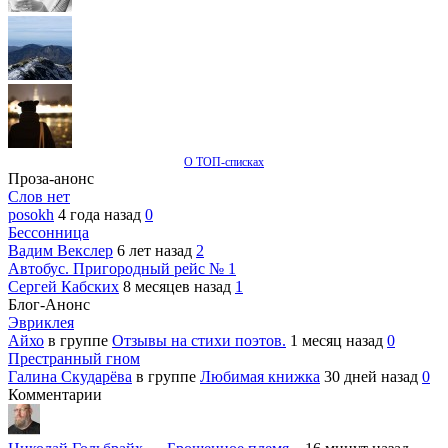
О ТОП-списках
Проза-анонс
Слов нет
posokh
4 года назад
0
Бессонница
Вадим Векслер
6 лет назад
2
Автобус. Пригородный рейс № 1
Сергей Кабских
8 месяцев назад
1
Блог-Анонс
Эвриклея
Айхо
в группе
Отзывы на стихи поэтов.
1 месяц назад
0
Престранный гном
Галина Скударёва
в группе
Любимая книжка
30 дней назад
0
Комментарии