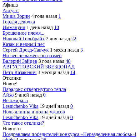
Афиша
Август.
Миша Зорин
4 года назад
1
Гордая девочка
Иммануил
1 день назад
10
Брошенное племя...
Николай Гольбрайх
2 дня назад
22
Казак и верный пёс
Сергей Дрозд-Савчук
1 месяц назад
3
Ни вес не важен, ни размер
Валерий Зайцев
3 года назад
48
АВГУСТОВСКИЙ ЗВЕЗДОПАД
Петр Казакевич
3 месяца назад
14
Отклики
Новое!
Парадокс отвергнутого тепла
Айхо
9 дней назад
0
Не ожидала
Lesnichenko Vika
19 дней назад
0
Ночь длинна и полна ужасов
Lesnichenko Vika
19 дней назад
0
Что такое отклики?
Новости
Поздравляем победителей конкурса «Неразделенная любовь»!
admin
4 дня назад
25