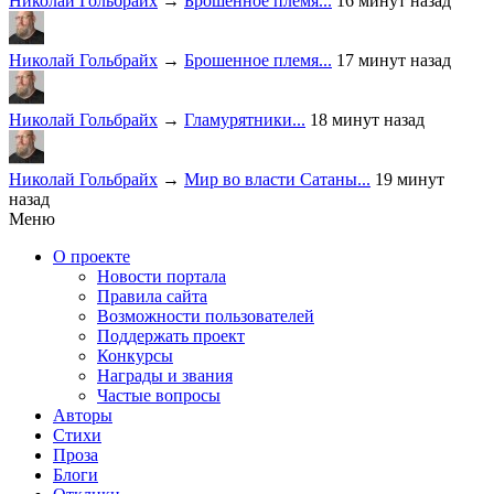
Николай Гольбрайх
→
Брошенное племя...
16 минут назад
Николай Гольбрайх
→
Брошенное племя...
17 минут назад
Николай Гольбрайх
→
Гламурятники...
18 минут назад
Николай Гольбрайх
→
Мир во власти Сатаны...
19 минут
назад
Меню
О проекте
Новости портала
Правила сайта
Возможности пользователей
Поддержать проект
Конкурсы
Награды и звания
Частые вопросы
Авторы
Стихи
Проза
Блоги