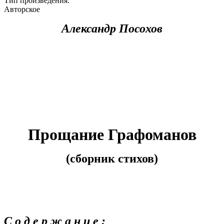
Тип произведения:
Авторское
Александр Посохов
Прощание Графоманов
(сборник стихов)
С о д е р ж а н и е :