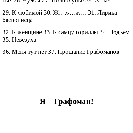
ты? 26. Чужая 27. Полнолунье 28. А ты?
29. К любимой 30. Ж…ж…ж… 31. Лирика
баснописца
32. К женщине 33. К самцу гориллы 34. Подъём
35. Невезуха
36. Меня тут нет 37. Прощание Графоманов
Я – Графоман!