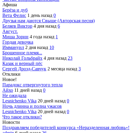
Афиша
Берёза и дуб
Вета Фелис
1 день назад
0
Друзья нам даются Свыше (Авторская песня)
Беляев Виктор
4 дня назад
6
Август.
Миша Зорин
4 года назад
1
Гордая девочка
Иммануил
2 дня назад
10
Брошенное племя...
Николай Гольбрайх
4 дня назад
23
Казак и верный пёс
Сергей Дрозд-Савчук
2 месяца назад
3
Отклики
Новое!
Парадокс отвергнутого тепла
Айхо
11 дней назад
0
Не ожидала
Lesnichenko Vika
20 дней назад
0
Ночь длинна и полна ужасов
Lesnichenko Vika
20 дней назад
0
Что такое отклики?
Новости
Поздравляем победителей конкурса «Неразделенная любовь»!
admin
6 дней назад
26